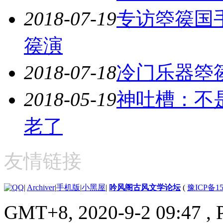
2018-07-19
专访箜篌国
篌演
2018-07-18
冷门乐器箜
2018-05-19
神吐槽：不
老了
友情链接
|
Archiver
|
手机版
|
小黑屋
|
吟风阁古风文学论坛
(
豫ICP备15
GMT+8, 2020-9-2 09:47
, 