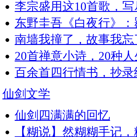
李宗盛用这10首歌，
东野圭吾《白夜行》：
南墙我撞了，故事我忘
20首禅意小诗，20种
百余首四行情书，抄录
仙剑文学
仙剑四满满的回忆
【糊说】然糊糊手记，糊