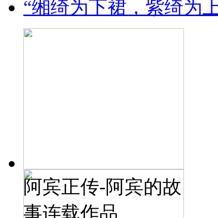
“缃绮为下裙，紫绮为
阿宾正传-阿宾的故
事连载作品