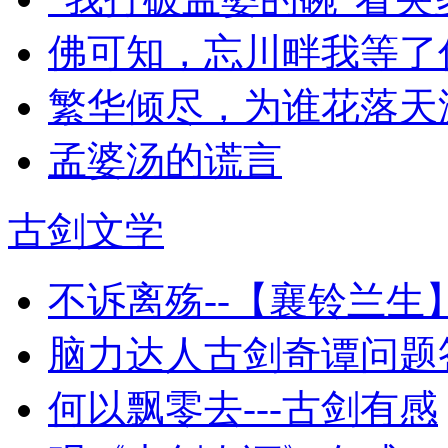
佛可知，忘川畔我等了
繁华倾尽，为谁花落天
孟婆汤的谎言
古剑文学
不诉离殇--【襄铃兰生
脑力达人古剑奇谭问题
何以飘零去---古剑有感